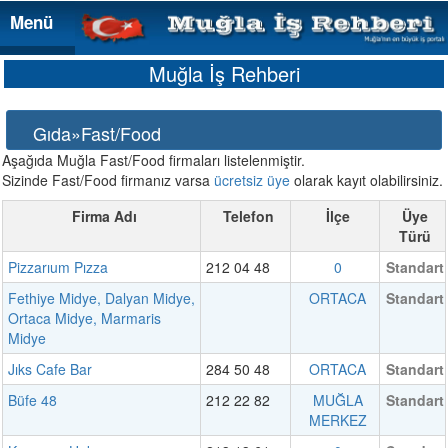
Menü
Menü
Muğla İş Rehberi
Gıda»Fast/Food
Aşağıda Muğla Fast/Food firmaları listelenmiştir.
Sizinde Fast/Food firmanız varsa
ücretsiz üye
olarak kayıt olabilirsiniz.
Firma Adı
Telefon
İlçe
Üye
Türü
Pizzarıum Pızza
212 04 48
0
Standart
Fethiye Midye, Dalyan Midye,
ORTACA
Standart
Ortaca Midye, Marmaris
Midye
Jıks Cafe Bar
284 50 48
ORTACA
Standart
Büfe 48
212 22 82
MUĞLA
Standart
MERKEZ