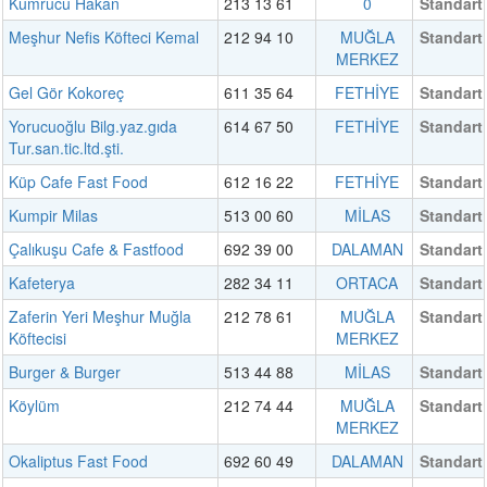
Kumrucu Hakan
213 13 61
0
Standart
Meşhur Nefis Köfteci Kemal
212 94 10
MUĞLA
Standart
MERKEZ
Gel Gör Kokoreç
611 35 64
FETHİYE
Standart
Yorucuoğlu Bilg.yaz.gıda
614 67 50
FETHİYE
Standart
Tur.san.tic.ltd.şti.
Küp Cafe Fast Food
612 16 22
FETHİYE
Standart
Kumpir Milas
513 00 60
MİLAS
Standart
Çalıkuşu Cafe & Fastfood
692 39 00
DALAMAN
Standart
Kafeterya
282 34 11
ORTACA
Standart
Zaferin Yeri Meşhur Muğla
212 78 61
MUĞLA
Standart
Köftecisi
MERKEZ
Burger & Burger
513 44 88
MİLAS
Standart
Köylüm
212 74 44
MUĞLA
Standart
MERKEZ
Okaliptus Fast Food
692 60 49
DALAMAN
Standart