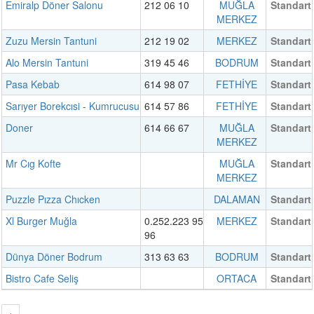
Emiralp Döner Salonu
212 06 10
MUĞLA
Standart
MERKEZ
Zuzu Mersin Tantuni
212 19 02
MERKEZ
Standart
Alo Mersin Tantuni
319 45 46
BODRUM
Standart
Pasa Kebab
614 98 07
FETHİYE
Standart
Sarıyer Borekcısi - Kumrucusu
614 57 86
FETHİYE
Standart
Doner
614 66 67
MUĞLA
Standart
MERKEZ
Mr Cıg Kofte
MUĞLA
Standart
MERKEZ
Puzzle Pızza Chıcken
DALAMAN
Standart
Xl Burger Muğla
0.252.223 95
MERKEZ
Standart
96
Dünya Döner Bodrum
313 63 63
BODRUM
Standart
Bistro Cafe Seliş
ORTACA
Standart