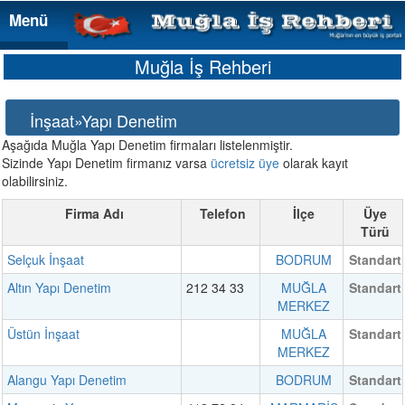
Menü
Menü
Muğla İş Rehberi
İnşaat»Yapı Denetim
Aşağıda Muğla Yapı Denetim firmaları listelenmiştir.
Sizinde Yapı Denetim firmanız varsa
ücretsiz üye
olarak kayıt
olabilirsiniz.
Firma Adı
Telefon
İlçe
Üye
Türü
Selçuk İnşaat
BODRUM
Standart
Altın Yapı Denetim
212 34 33
MUĞLA
Standart
MERKEZ
Üstün İnşaat
MUĞLA
Standart
MERKEZ
Alangu Yapı Denetim
BODRUM
Standart