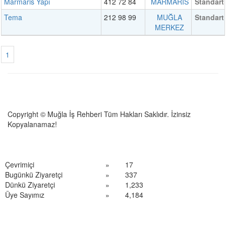
Marmaris Yapı
412 72 84
MARMARİS
Standart
Tema
212 98 99
MUĞLA
Standart
MERKEZ
1
Copyright © Muğla İş Rehberi Tüm Hakları Saklıdır. İzinsiz
Kopyalanamaz!
Çevrimiçi
»
17
Bugünkü Ziyaretçi
»
337
Dünkü Ziyaretçi
»
1,233
Üye Sayımız
»
4,184