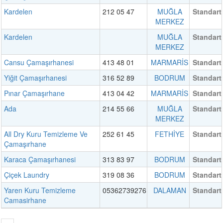
Kardelen
212 05 47
MUĞLA
Standart
MERKEZ
Kardelen
MUĞLA
Standart
MERKEZ
Cansu Çamaşırhanesi
413 48 01
MARMARİS
Standart
Yiğit Çamaşırhanesi
316 52 89
BODRUM
Standart
Pınar Çamaşırhane
413 04 42
MARMARİS
Standart
Ada
214 55 66
MUĞLA
Standart
MERKEZ
All Dry Kuru Temizleme Ve
252 61 45
FETHİYE
Standart
Çamaşırhane
Karaca Çamaşırhanesi
313 83 97
BODRUM
Standart
Çiçek Laundry
319 08 36
BODRUM
Standart
Yaren Kuru Temizleme
05362739276
DALAMAN
Standart
Camasirhane