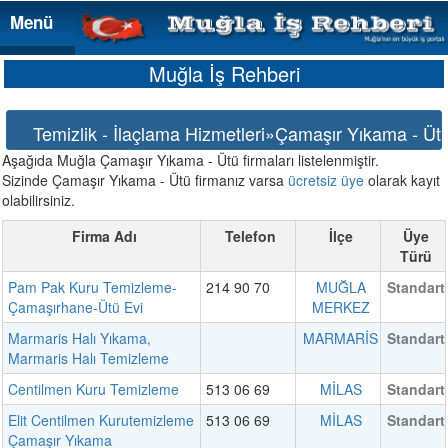
Menü
Menü
Muğla İş Rehberi
Temizlik - İlaçlama Hizmetleri»Çamaşır Yıkama - Üt
Aşağıda Muğla Çamaşır Yıkama - Ütü firmaları listelenmiştir.
Sizinde Çamaşır Yıkama - Ütü firmanız varsa
ücretsiz üye
olarak kayıt
olabilirsiniz.
Firma Adı
Telefon
İlçe
Üye
Türü
Pam Pak Kuru Temizleme-
214 90 70
MUĞLA
Standart
Çamaşırhane-Ütü Evi
MERKEZ
Marmaris Halı Yıkama,
MARMARİS
Standart
Marmaris Halı Temizleme
Centilmen Kuru Temizleme
513 06 69
MİLAS
Standart
Elit Centilmen Kurutemizleme
513 06 69
MİLAS
Standart
Çamaşır Yıkama