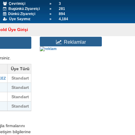
Çevrimiçi
»
3
Bugünkü Ziyaretçi
»
281
Dünkü Ziyaretçi
»
894
Üye Sayımız
»
4,184
old Üye Girişi
Reklamlar
rsiniz.
Üye Türü
Standart
KEZ
Standart
Standart
Standart
a firmalarını
letişim bilgilerine