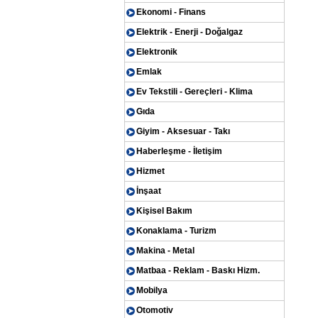
Ekonomi - Finans
Elektrik - Enerji - Doğalgaz
Elektronik
Emlak
Ev Tekstili - Gereçleri - Klima
Gıda
Giyim - Aksesuar - Takı
Haberleşme - İletişim
Hizmet
İnşaat
Kişisel Bakım
Konaklama - Turizm
Makina - Metal
Matbaa - Reklam - Baskı Hizm.
Mobilya
Otomotiv