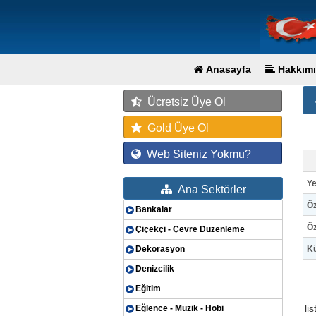
Anasayfa
Hakkımı
Ücretsiz Üye Ol
Gold Üye Ol
Web Siteniz Yokmu?
Ye
Ana Sektörler
Öz
Bankalar
Öz
Çiçekçi - Çevre Düzenleme
Dekorasyon
Kü
Denizcilik
Eğitim
li
Eğlence - Müzik - Hobi