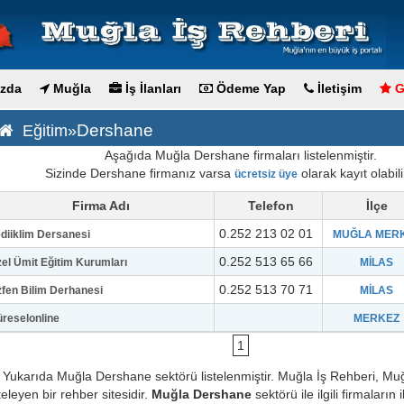
zda
Muğla
İş İlanları
Ödeme Yap
İletişim
G
Dershane
Eğitim»
Aşağıda Muğla Dershane firmaları listelenmiştir.
Sizinde Dershane firmanız varsa
olarak kayıt olabili
ücretsiz üye
Firma Adı
Telefon
İlçe
0.252 213 02 01
diiklim Dersanesi
MUĞLA MER
0.252 513 65 66
el Ümit Eğitim Kurumları
MİLAS
0.252 513 70 71
fen Bilim Derhanesi
MİLAS
reselonline
MERKEZ
1
Yukarıda Muğla Dershane sektörü listelenmiştir. Muğla İş Rehberi, Muğl
steleyen bir rehber sitesidir.
Muğla Dershane
sektörü ile ilgili firmaların i