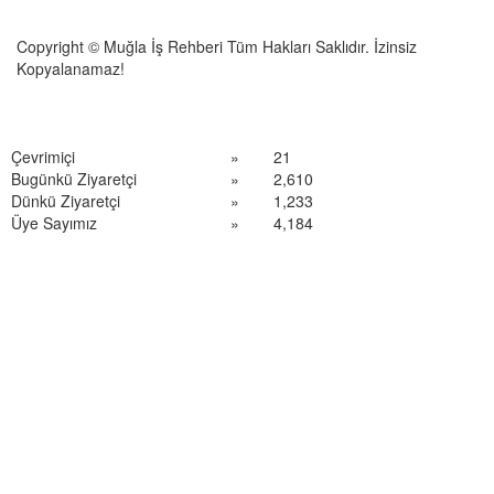
Copyright © Muğla İş Rehberi Tüm Hakları Saklıdır. İzinsiz
Kopyalanamaz!
Çevrimiçi
»
21
Bugünkü Ziyaretçi
»
2,610
Dünkü Ziyaretçi
»
1,233
Üye Sayımız
»
4,184