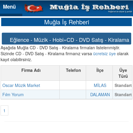
Menü
Menü
Muğla İş Rehberi
Eğlence - Müzik - Hobi»CD - DVD Satış - Kiralama
Aşağıda Muğla CD - DVD Satış - Kiralama firmaları listelenmiştir.
Sizinde CD - DVD Satış - Kiralama firmanız varsa
ücretsiz üye
olarak
kayıt olabilirsiniz.
Firma Adı
Telefon
İlçe
Üye
Türü
Oscar Müzik Market
MİLAS
Standart
Fılm Yorum
DALAMAN
Standart
1