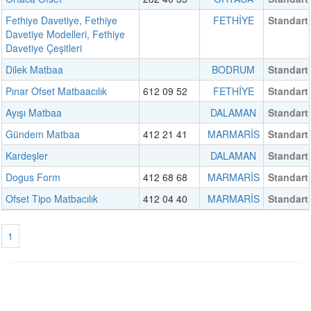
Fethiye Davetiye, Fethiye
FETHİYE
Standart
Davetiye Modelleri, Fethiye
Davetiye Çeşitleri
Dilek Matbaa
BODRUM
Standart
Pınar Ofset Matbaacılık
612 09 52
FETHİYE
Standart
Ayışı Matbaa
DALAMAN
Standart
Gündem Matbaa
412 21 41
MARMARİS
Standart
Kardeşler
DALAMAN
Standart
Dogus Form
412 68 68
MARMARİS
Standart
Ofset Tipo Matbacılık
412 04 40
MARMARİS
Standart
1