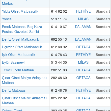
Merkezi
Yıldız Ofset Matbaacılık
614 62 02
FETHİYE
Standart
Yonca
513 11 74
MİLAS
Standart
Emek Matbaası Beş Kaza
614 10 67
DALAMAN
Standart
Postası Gazetesi Sahibi
Deniz Ofset Matbaacılık
692 55 13
DALAMAN
Standart
Üçüzler Ofset Matbaacılık
612 60 92
ORTACA
Standart
Işık Ofset Matbaacılık
614 78 43
FETHİYE
Standart
Eylül Basımevi
513 44 35
MİLAS
Standart
Temel Form Matbaa
282 51 83
ORTACA
Standart
Çınar Ofset Maliye Anlaşmalı
282 48 60
ORTACA
Standart
Matbaa
Deniz Matbaası
612 48 76
FETHİYE
Standart
Çınar Ofset Maliye Anlaşmalı
025 22 82
ORTACA
Standart
Matbaa
Ortaca Ofset
282 40 35
ORTACA
Standart