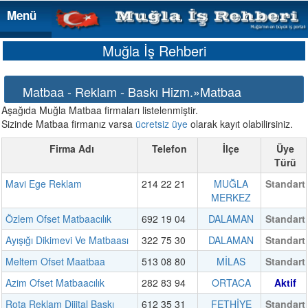
Menü
Menü
Muğla İş Rehberi
Matbaa - Reklam - Baskı Hizm.»Matbaa
Aşağıda Muğla Matbaa firmaları listelenmiştir.
Sizinde Matbaa firmanız varsa
ücretsiz üye
olarak kayıt olabilirsiniz.
Firma Adı
Telefon
İlçe
Üye
Türü
Mavi Ege Reklam
214 22 21
MUĞLA
Standart
MERKEZ
Özlem Ofset Matbaacılık
692 19 04
DALAMAN
Standart
Ayışığı Dikimevi Ve Matbaası
322 75 30
DALAMAN
Standart
Meltem Ofset Maatbaa
513 08 80
MİLAS
Standart
Azim Ofset Matbaacılık
282 83 94
ORTACA
Aktif
Rota Reklam Dijital Baskı
612 35 31
FETHİYE
Standart