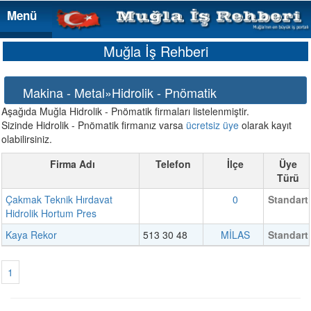
Menü
Menü
Muğla İş Rehberi
Makina - Metal»Hidrolik - Pnömatik
Aşağıda Muğla Hidrolik - Pnömatik firmaları listelenmiştir.
Sizinde Hidrolik - Pnömatik firmanız varsa
ücretsiz üye
olarak kayıt
olabilirsiniz.
Firma Adı
Telefon
İlçe
Üye
Türü
Çakmak Teknik Hırdavat
0
Standart
Hidrolik Hortum Pres
Kaya Rekor
513 30 48
MİLAS
Standart
1