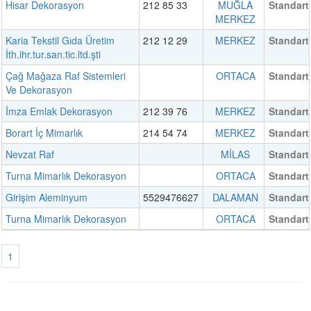
Hisar Dekorasyon
212 85 33
MUĞLA
Standart
MERKEZ
Karia Tekstil Gıda Üretim
212 12 29
MERKEZ
Standart
İth.ihr.tur.san.tic.ltd.şti
Çağ Mağaza Raf Sistemleri
ORTACA
Standart
Ve Dekorasyon
İmza Emlak Dekorasyon
212 39 76
MERKEZ
Standart
Borart İç Mimarlık
214 54 74
MERKEZ
Standart
Nevzat Raf
MİLAS
Standart
Turna Mimarlık Dekorasyon
ORTACA
Standart
Girişim Aleminyum
5529476627
DALAMAN
Standart
Turna Mimarlık Dekorasyon
ORTACA
Standart
1