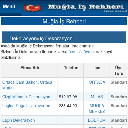
Menü
Menü
Muğla İş Rehberi
Dekorasyon»İç Dekorasyon
Aşağıda Muğla İç Dekorasyon firmaları listelenmiştir.
Sizinde İç Dekorasyon firmanız varsa
ücretsiz üye
olarak kayıt
olabilirsiniz.
Firma Adı
Telefon
İlçe
Üye
Türü
Ortaca Cam Balkon, Ortaca
ORTACA
Standart
Mutfak
Çizgi Mimarlık-Dekorasyon
512 97 98
MİLAS
Standart
Lagina Doğaltaş Traverten
233 44 23
MUĞLA
Standart
MERKEZ
Laçin Dekorasyon
BODRUM
Standart