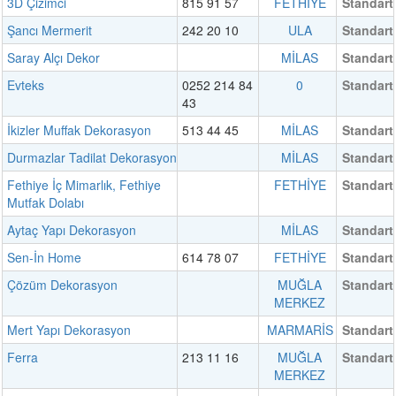
3D Çizimci
815 91 57
FETHİYE
Standart
Şancı Mermerit
242 20 10
ULA
Standart
Saray Alçı Dekor
MİLAS
Standart
Evteks
0252 214 84
0
Standart
43
İkizler Muffak Dekorasyon
513 44 45
MİLAS
Standart
Durmazlar Tadilat Dekorasyon
MİLAS
Standart
Fethiye İç Mimarlık, Fethiye
FETHİYE
Standart
Mutfak Dolabı
Aytaç Yapı Dekorasyon
MİLAS
Standart
Sen-İn Home
614 78 07
FETHİYE
Standart
Çözüm Dekorasyon
MUĞLA
Standart
MERKEZ
Mert Yapı Dekorasyon
MARMARİS
Standart
Ferra
213 11 16
MUĞLA
Standart
MERKEZ