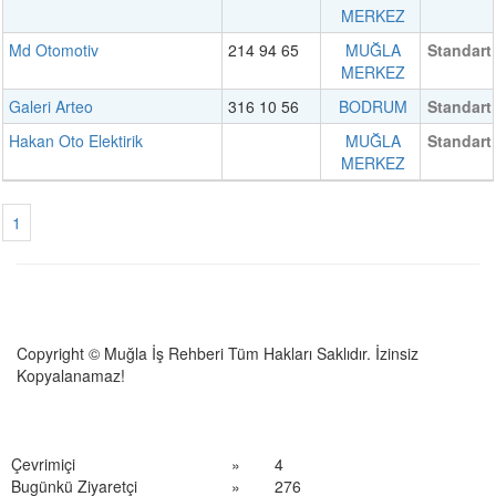
MERKEZ
Md Otomotiv
214 94 65
MUĞLA
Standart
MERKEZ
Galeri Arteo
316 10 56
BODRUM
Standart
Hakan Oto Elektirik
MUĞLA
Standart
MERKEZ
1
Copyright © Muğla İş Rehberi Tüm Hakları Saklıdır. İzinsiz
Kopyalanamaz!
Çevrimiçi
»
4
Bugünkü Ziyaretçi
»
276