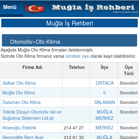
Menü
Menü
Muğla İş Rehberi
Otomotiv»Oto Klima
Aşağıda Muğla Oto Klima firmaları listelenmiştir.
Sizinde Oto Klima firmanız varsa
ücretsiz üye
olarak kayıt olabilirsiniz.
Firma Adı
Telefon
İlçe
Üye
Türü
Safkar Oto Klima
ORTACA
Standart
Muğla Oto Klima
0
Standart
Dalaman Oto Klima
DALAMAN
Standart
Teknik Dizayn Otomotiv Isıt.ve
MUĞLA
Standart
Soğutma Sistemleri Ltd.şti
MERKEZ
Köseoğlu Elektrik
214 47 27
MERKEZ
Standart
Secondlife Rent Acar
212 61 32
MUĞLA
Standart