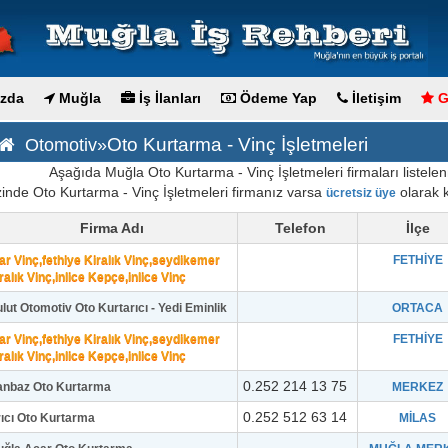
zda
Muğla
İş İlanları
Ödeme Yap
İletişim
G
Oto Kurtarma - Vinç İşletmeleri
Otomotiv»
Aşağıda Muğla Oto Kurtarma - Vinç İşletmeleri firmaları listelenm
zinde Oto Kurtarma - Vinç İşletmeleri firmanız varsa
olarak ka
ücretsiz üye
Firma Adı
Telefon
İlçe
ar Vinç,fethiye Kiralık Vinç,seydikemer
FETHİYE
ralık Vinç,inlice Kepçe,inlice Vinç
lut Otomotiv Oto Kurtarıcı - Yedi Eminlik
ORTACA
ar Vinç,fethiye Kiralık Vinç,seydikemer
FETHİYE
ralık Vinç,inlice Kepçe,inlice Vinç
0.252 214 13 75
anbaz Oto Kurtarma
MERKEZ
0.252 512 63 14
ıcı Oto Kurtarma
MİLAS