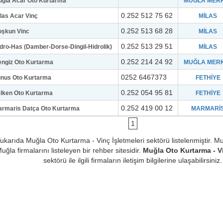
ğla Acar Oto Kurtarma
MUĞLA MER
0.252 512 75 62
las Acar Vinç
MİLAS
0.252 513 68 28
oşkun Vinc
MİLAS
0.252 513 29 51
dro-Has (Damber-Dorse-Dingil-Hidrolik)
MİLAS
0.252 214 24 92
ngiz Oto Kurtarma
MUĞLA MER
0252 6467373
unus Oto Kurtarma
FETHİYE
0.252 054 95 81
lken Oto Kurtarma
FETHİYE
0.252 419 00 12
rmaris Datça Oto Kurtarma
MARMARİ
1
ukarıda Muğla Oto Kurtarma - Vinç İşletmeleri sektörü listelenmiştir. Mu
uğla firmalarını listeleyen bir rehber sitesidir.
Muğla Oto Kurtarma - Vi
sektörü ile ilgili firmaların iletişim bilgilerine ulaşabilirsiniz.