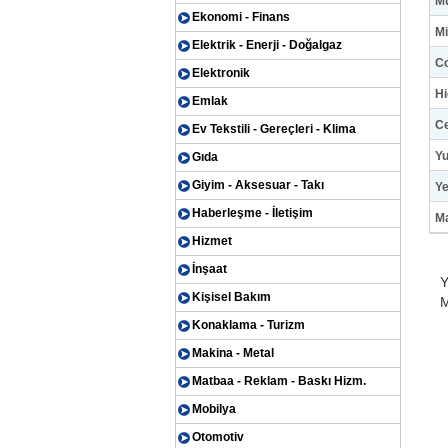
Mu
Ekonomi - Finans
Mi
Elektrik - Enerji - Doğalgaz
C
Elektronik
Hi
Emlak
Ce
Ev Tekstili - Gereçleri - Klima
Y
Gıda
Giyim - Aksesuar - Takı
Ye
Haberleşme - İletişim
Ma
Hizmet
İnşaat
Y
Kişisel Bakım
M
Konaklama - Turizm
Makina - Metal
Matbaa - Reklam - Baskı Hizm.
Mobilya
Otomotiv