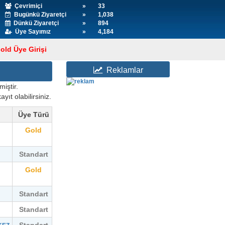
Çevrimiçi
»
33
Bugünkü Ziyaretçi
»
1,038
Dünkü Ziyaretçi
»
894
Üye Sayımız
»
4,184
old Üye Girişi
Reklamlar
iştir.
yıt olabilirsiniz.
Üye Türü
Gold
Standart
Gold
Standart
Standart