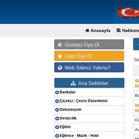
Anasayfa
Hakkımı
Ücretsiz Üye Ol
Gold Üye Ol
Si
Web Siteniz Yokmu?
St
Ana Sektörler
Ki
Bankalar
Bu
Çiçekçi - Çevre Düzenleme
St
Dekorasyon
Ki
Denizcilik
C
Eğitim
Ar
Eğlence - Müzik - Hobi