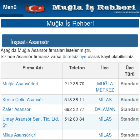
Menü
Menü
Muğla İş Rehberi
İnşaat»Asansör
Aşağıda Muğla Asansör firmaları listelenmiştir.
Sizinde Asansör firmanız varsa
ücretsiz üye
olarak kayıt olabilirsiniz.
Firma Adı
Telefon
İlçe
Üye
Türü
Muğla Asansörleri
212 38 70
MUĞLA
Standart
MERKEZ
Kerim Çetin Asansör
513 38 11
MİLAS
Standart
Zafer Asansör
692 32 77
DALAMAN
Standart
Umay Asansör San. Tic. Ltd.
512 80 84
MİLAS
Standart
Şti
Milas Asansörleri
MİLAS
Standart