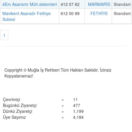
4Em Asansmr Müh.sistemleri
412 07 62
MARMARİS
Standart
Mavikent Asansör Fethiye
612 00 99
FETHİYE
Standart
Subesi
1
Copyright © Muğla İş Rehberi Tüm Hakları Saklıdır. İzinsiz
Kopyalanamaz!
Çevrimiçi
»
11
Bugünkü Ziyaretçi
»
477
Dünkü Ziyaretçi
»
1,199
Üye Sayımız
»
4,184