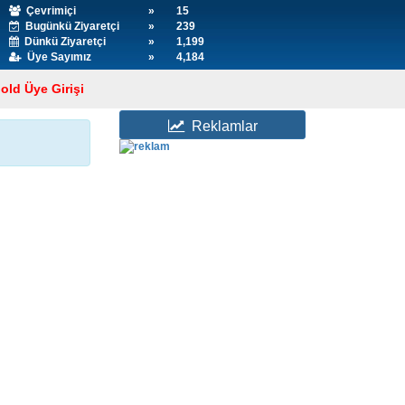
Çevrimiçi
»
15
Bugünkü Ziyaretçi
»
239
Dünkü Ziyaretçi
»
1,199
Üye Sayımız
»
4,184
old Üye Girişi
Reklamlar