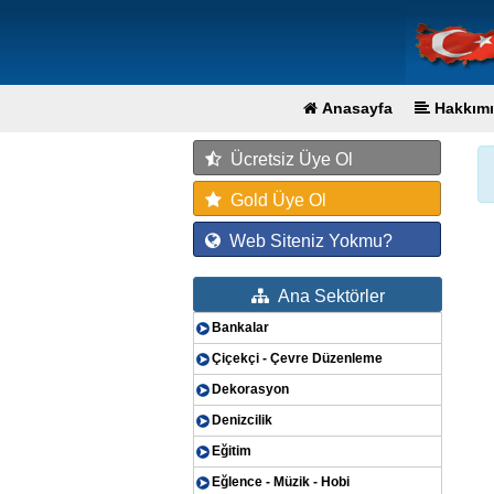
Anasayfa
Hakkımı
Ücretsiz Üye Ol
Gold Üye Ol
Web Siteniz Yokmu?
Ana Sektörler
Bankalar
Çiçekçi - Çevre Düzenleme
Dekorasyon
Denizcilik
Eğitim
Eğlence - Müzik - Hobi