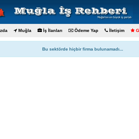
zda
Muğla
İş İlanları
Ödeme Yap
İletişim
G
Bu sektörde hiçbir firma bulunamadı...