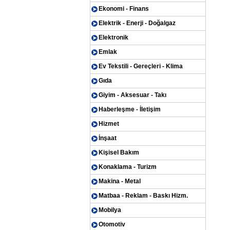
Ekonomi - Finans
Elektrik - Enerji - Doğalgaz
Elektronik
Emlak
Ev Tekstili - Gereçleri - Klima
Gıda
Giyim - Aksesuar - Takı
Haberleşme - İletişim
Hizmet
İnşaat
Kişisel Bakım
Konaklama - Turizm
Makina - Metal
Matbaa - Reklam - Baskı Hizm.
Mobilya
Otomotiv