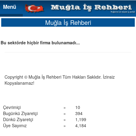
Menü
Menü
Muğla İş Rehberi
Bu sektörde hiçbir firma bulunamadı...
Copyright © Muğla İş Rehberi Tüm Hakları Saklıdır. İzinsiz
Kopyalanamaz!
Çevrimiçi
»
10
Bugünkü Ziyaretçi
»
394
Dünkü Ziyaretçi
»
1,199
Üye Sayımız
»
4,184