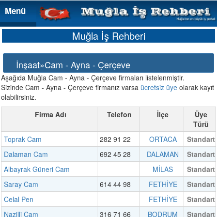
Menü
Menü
Muğla İş Rehberi
İnşaat»Cam - Ayna - Çerçeve
Aşağıda Muğla Cam - Ayna - Çerçeve firmaları listelenmiştir.
Sizinde Cam - Ayna - Çerçeve firmanız varsa
ücretsiz üye
olarak kayıt
olabilirsiniz.
Firma Adı
Telefon
İlçe
Üye
Türü
Toprak Cam
282 91 22
ORTACA
Standart
Dalaman Cam
692 45 28
DALAMAN
Standart
Albayrak Güneri Cam
MİLAS
Standart
Saray Cam
614 44 98
FETHİYE
Standart
Celal Pen
FETHİYE
Standart
Nazilli Cam
316 71 66
BODRUM
Standart