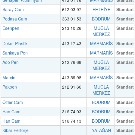
Saray Cam
612 03 97
FETHİYE
Standart
Pedasa Cam
363 01 53
BODRUM
Standart
Esenpen
213 10 26
MUĞLA
Standart
MERKEZ
Dekor Plastik
413 17 43
MARMARİS
Standart
Sarıkaya Pen
MARMARİS
Standart
Ado Pen
212 76 68
MUĞLA
Standart
MERKEZ
Marçin
413 59 98
MARMARİS
Standart
Pakpen
212 91 66
MUĞLA
Standart
MERKEZ
Özler Cam
BODRUM
Standart
Han Cam
316 74 03
BODRUM
Standart
Han Cam
316 74 13
BODRUM
Standart
Kibar Ferforje
YATAĞAN
Standart