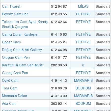
Can Ticaret
512 94 87
MİLAS
Standart
Poyraz Cam Pen
612 49 55
FETHİYE
Standart
Tekcam Isı Cam-Ayna-Korniş-
612 42 64
FETHİYE
Standart
Sineklik-Çerçeve
Camcı Duran Kardeşler
614 10 63
FETHİYE
Standart
Doğan Cam
614 45 24
FETHİYE
Standart
Doğuş Cam & Art Galerry
612 44 98
FETHİYE
Standart
Oluşum Cam Pen
614 01 77
FETHİYE
Standart
Karatut Isı Cam San.ltd.şti
282 90 50
0
Standart
Güneş Cam Pen
FETHİYE
Standart
Öykü Cam
419 14 12
MARMARİS
Standart
Tora Cam
316 00 76
BODRUM
Standart
Marmaris Dekor
413 13 09
MARMARİS
Standart
Ada Cam
363 92 14
BODRUM
Standart
Senapen Alüminyum
412 01 76
MARMARİS
Standart