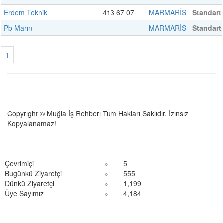
Erdem Teknik
413 67 07
MARMARİS
Standart
Pb Marın
MARMARİS
Standart
1
Copyright © Muğla İş Rehberi Tüm Hakları Saklıdır. İzinsiz
Kopyalanamaz!
Çevrimiçi
»
5
Bugünkü Ziyaretçi
»
555
Dünkü Ziyaretçi
»
1,199
Üye Sayımız
»
4,184