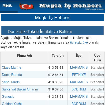
Menü
Menü
Muğla İş Rehberi
Denizcilik»Tekne İmalatı ve Bakımı
Aşağıda Muğla Tekne İmalatı ve Bakımı firmaları listelenmiştir.
Sizinde Tekne İmalatı ve Bakımı firmanız varsa
ücretsiz üye
olarak
kayıt olabilirsiniz.
Firma Adı
Telefon
İlçe
Üye
Türü
Class Marine
413 58 61
MARMARİS
Standart
Deniz Branda
612 55 51
FETHİYE
Standart
Şenel Marin
413 60 70
MARMARİS
Standart
Sailor Yat Bakım Onarım
316 37 30
BODRUM
Standart
Genesis
413 36 91
MARMARİS
Standart
Golden Yacht
BODRUM
Standart