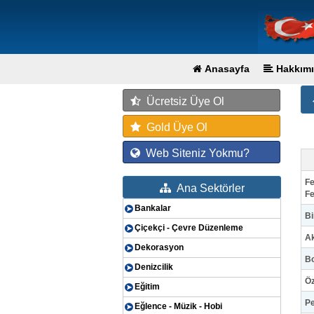
Anasayfa
Hakkımı
Ücretsiz Üye Ol
Gold Üye Ol
Web Siteniz Yokmu?
Fe
Ana Sektörler
Fe
Bankalar
Bi
Çiçekçi - Çevre Düzenleme
Ak
Dekorasyon
Bo
Denizcilik
Öz
Eğitim
Pe
Eğlence - Müzik - Hobi