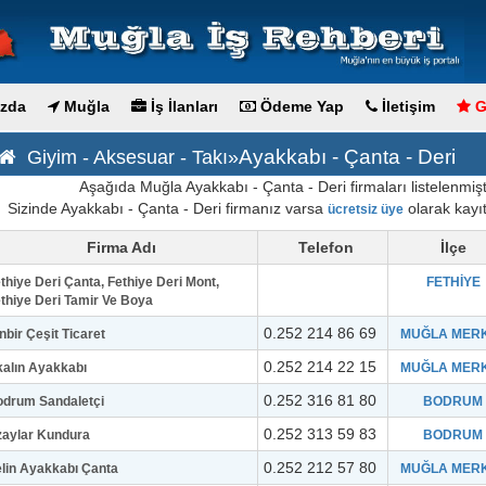
zda
Muğla
İş İlanları
Ödeme Yap
İletişim
G
Ayakkabı - Çanta - Deri
Giyim - Aksesuar - Takı»
Aşağıda Muğla Ayakkabı - Çanta - Deri firmaları listelenmişti
Sizinde Ayakkabı - Çanta - Deri firmanız varsa
olarak kayıt 
ücretsiz üye
Firma Adı
Telefon
İlçe
thiye Deri Çanta, Fethiye Deri Mont,
FETHİYE
thiye Deri Tamir Ve Boya
0.252 214 86 69
nbir Çeşit Ticaret
MUĞLA MER
0.252 214 22 15
alın Ayakkabı
MUĞLA MER
0.252 316 81 80
drum Sandaletçi
BODRUM
0.252 313 59 83
aylar Kundura
BODRUM
0.252 212 57 80
lin Ayakkabı Çanta
MUĞLA MER