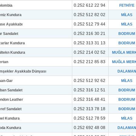
0.252 612 22 94
olombia
FETHİYE
0.252 512 82 02
eniz Kundura
MİLAS
0.252 512 79 44
use Ayakkabı
MİLAS
0.252 316 30 21
r Sandalet
BODRUM
0.252 313 31 13
arlar Kundura
BODRUM
0.252 214 02 52
ltekn Kundura
MUĞLA MER
0.252 212 85 83
ertan
MUĞLA MER
mşekler Ayakkabı Dünyası
DALAMA
0.252 512 92 62
aan-Gar
MİLAS
0.252 316 12 51
ban Sandalet
BODRUM
0.252 316 48 41
ndon Leather
BODRUM
0.252 313 78 18
ref Sandalet
BODRUM
0.252 512 78 59
nel Kundura
MİLAS
0.252 692 48 08
oda Kundura
DALAMA