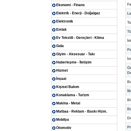
F
Ekonomi - Finans
Elektrik - Enerji - Doğalgaz
La
Elektronik
Tu
Emlak
Tü
Ev Tekstili - Gereçleri - Klima
İn
Gıda
P
Giyim - Aksesuar - Takı
İs
Haberleşme - İletişim
Öz
Hizmet
De
İnşaat
B
Kişisel Bakım
İl
Konaklama - Turizm
Bi
Makina - Metal
Bü
Matbaa - Reklam - Baskı Hizm.
D
Mobilya
Pr
Otomotiv