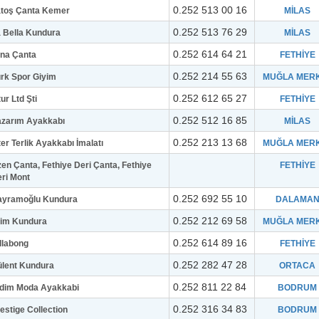
0.252 513 00 16
atoş Çanta Kemer
MİLAS
0.252 513 76 29
 Bella Kundura
MİLAS
0.252 614 64 21
na Çanta
FETHİYE
0.252 214 55 63
rk Spor Giyim
MUĞLA MER
0.252 612 65 27
tur Ltd Şti
FETHİYE
0.252 512 16 85
azarım Ayakkabı
MİLAS
0.252 213 13 68
ter Terlik Ayakkabı İmalatı
MUĞLA MER
en Çanta, Fethiye Deri Çanta, Fethiye
FETHİYE
ri Mont
0.252 692 55 10
ayramoğlu Kundura
DALAMA
0.252 212 69 58
kim Kundura
MUĞLA MER
0.252 614 89 16
llabong
FETHİYE
0.252 282 47 28
lent Kundura
ORTACA
0.252 811 22 84
idim Moda Ayakkabi
BODRUM
0.252 316 34 83
estige Collection
BODRUM