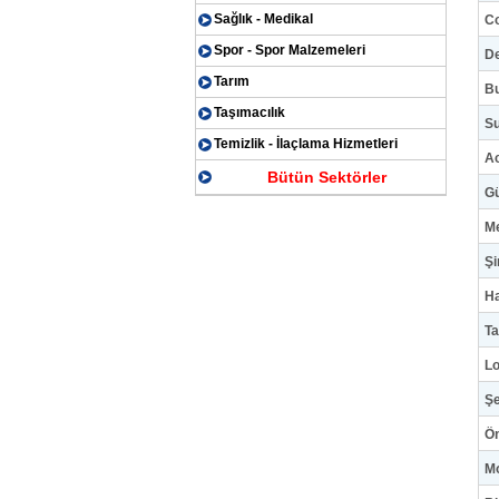
Sağlık - Medikal
C
Spor - Spor Malzemeleri
D
Tarım
B
Taşımacılık
Su
Temizlik - İlaçlama Hizmetleri
Ac
Bütün Sektörler
Gü
M
Şi
H
Ta
Lo
Şe
Ö
M