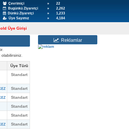
Çevrimiçi
»
22
Bugünkü Ziyaretçi
»
2,262
Dünkü Ziyaretçi
»
1,233
Üye Sayımız
»
4,184
old Üye Girişi
Reklamlar
r.
olabilirsiniz.
Üye Türü
Standart
Standart
KEZ
Standart
KEZ
Standart
Standart
Standart
KEZ