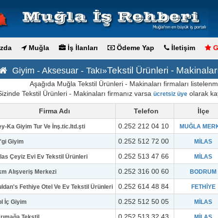
zda
Muğla
İş İlanları
Ödeme Yap
İletişim
G
Tekstil Ürünleri - Makinalar
Giyim - Aksesuar - Takı»
Aşağıda Muğla Tekstil Ürünleri - Makinaları firmaları listelenmi
Sizinde Tekstil Ürünleri - Makinaları firmanız varsa
olarak kayı
ücretsiz üye
Firma Adı
Telefon
İlçe
0.252 212 04 10
y-Ka Giyim Tur Ve İnş.tic.ltd.şti
MUĞLA MER
0.252 512 72 00
'gi Giyim
MİLAS
0.252 513 47 66
las Çeyiz Evi Ev Tekstil Ürünleri
MİLAS
0.252 316 00 60
m Alışveriş Merkezi
BODRUM
0.252 614 48 84
ldan's Fethiye Otel Ve Ev Tekstil Ürünleri
FETHİYE
0.252 512 50 05
l İç Giyim
MİLAS
0.252 513 32 43
rımağa Tekstil
MİLAS