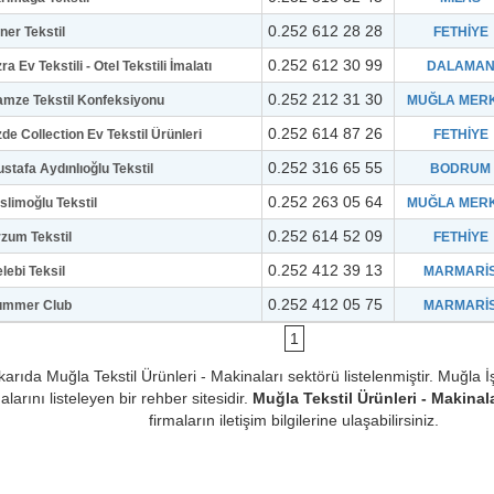
0.252 612 28 28
ner Tekstil
FETHİYE
0.252 612 30 99
ra Ev Tekstili - Otel Tekstili İmalatı
DALAMA
0.252 212 31 30
mze Tekstil Konfeksiyonu
MUĞLA MER
0.252 614 87 26
de Collection Ev Tekstil Ürünleri
FETHİYE
0.252 316 65 55
stafa Aydınlıoğlu Tekstil
BODRUM
0.252 263 05 64
slimoğlu Tekstil
MUĞLA MER
0.252 614 52 09
zum Tekstil
FETHİYE
0.252 412 39 13
lebi Teksil
MARMARİ
0.252 412 05 75
ummer Club
MARMARİ
1
karıda Muğla Tekstil Ürünleri - Makinaları sektörü listelenmiştir. Muğla 
alarını listeleyen bir rehber sitesidir.
Muğla Tekstil Ürünleri - Makinala
firmaların iletişim bilgilerine ulaşabilirsiniz.