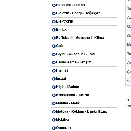
Ekonomi - Finans
Ta
Elektrik - Enerji - Doğalgaz
Az
Elektronik
Ga
Emlak
Öz
Ev Tekstili - Gereçleri - Klima
Mu
Gıda
Te
Giyim - Aksesuar - Takı
Haberleşme - İletişim
Ar
Hizmet
Çe
İnşaat
S
Kişisel Bakım
Konaklama - Turizm
Yu
Makina - Metal
firm
Matbaa - Reklam - Baskı Hizm.
Mobilya
Otomotiv