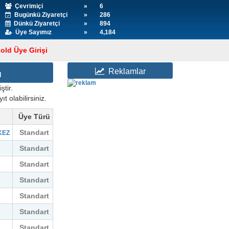
Çevrimiçi
»
6
Bugünkü Ziyaretçi
»
286
Dünkü Ziyaretçi
»
894
Üye Sayımız
»
4,184
old Üye Girişi
Reklamlar
ı
ştir.
t olabilirsiniz.
Üye Türü
Standart
KEZ
Standart
Standart
Standart
Standart
Standart
Standart