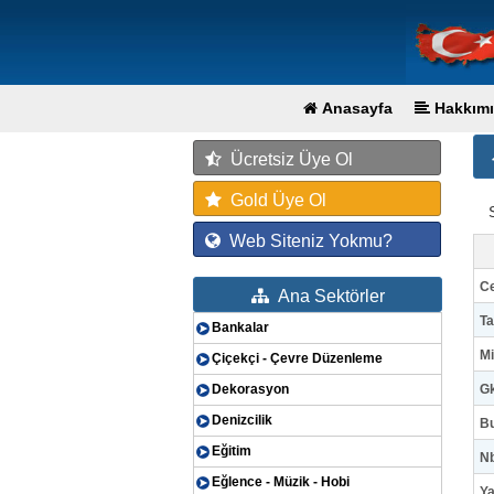
Anasayfa
Hakkımı
Ücretsiz Üye Ol
Gold Üye Ol
Web Siteniz Yokmu?
Ce
Ana Sektörler
Ta
Bankalar
Mi
Çiçekçi - Çevre Düzenleme
Dekorasyon
Gk
Denizcilik
Bu
Eğitim
Nb
Eğlence - Müzik - Hobi
Ya