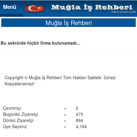
Menü
Menü
Muğla İş Rehberi
Bu sektörde hiçbir firma bulunamadı...
Copyright © Muğla İş Rehberi Tüm Hakları Saklıdır. İzinsiz
Kopyalanamaz!
Çevrimiçi
»
2
Bugünkü Ziyaretçi
»
475
Dünkü Ziyaretçi
»
894
Üye Sayımız
»
4,184