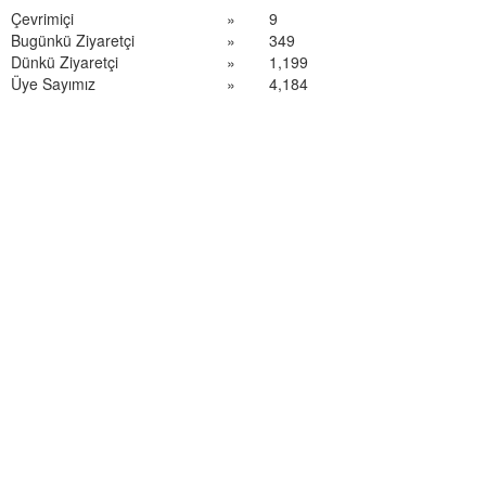
Çevrimiçi
»
9
Bugünkü Ziyaretçi
»
349
Dünkü Ziyaretçi
»
1,199
Üye Sayımız
»
4,184