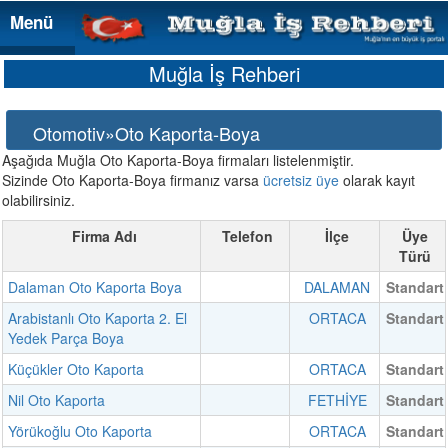
Menü
Menü
Muğla İş Rehberi
Otomotiv»Oto Kaporta-Boya
Aşağıda Muğla Oto Kaporta-Boya firmaları listelenmiştir.
Sizinde Oto Kaporta-Boya firmanız varsa
ücretsiz üye
olarak kayıt
olabilirsiniz.
Firma Adı
Telefon
İlçe
Üye
Türü
Dalaman Oto Kaporta Boya
DALAMAN
Standart
Arabistanlı Oto Kaporta 2. El
ORTACA
Standart
Yedek Parça Boya
Küçükler Oto Kaporta
ORTACA
Standart
Nil Oto Kaporta
FETHİYE
Standart
Yörükoğlu Oto Kaporta
ORTACA
Standart