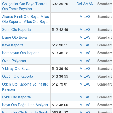
Gökçenler Oto Boya Ticareti -
692 39 70
DALAMAN
Standart
Oto Tamir Boyaları
Akarsu Fırınlı Oto Boya, Milas
MİLAS
Standart
Oto Kaporta, Milas Oto Boya
Serin Oto Kaporta
512 42 49
MİLAS
Standart
Eşme Oto Boya
MİLAS
Standart
Kaya Kaporta
512 36 11
MİLAS
Standart
Karakoyun Oto Kaporta
513 45 12
MİLAS
Standart
Özen Polyester
MİLAS
Standart
Yıldıray Oto Boya
513 39 40
MİLAS
Standart
Özgün Oto Kaporta
513 36 55
MİLAS
Standart
Öden Oto Kaporta Ve Plastik
512 73 01
MİLAS
Standart
Kaynağı
Eyidil Oto Kaporta
MİLAS
Standart
Kaya Oto Doğrultma Atölyesi
512 48 60
MİLAS
Standart
Kardeşler Oto Kaporta Servisi
252 51 27
MİLAS
Standart