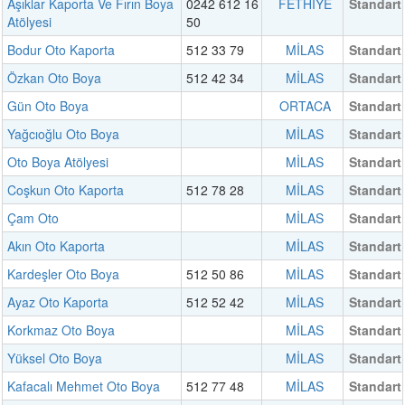
Aşıklar Kaporta Ve Fırın Boya
0242 612 16
FETHİYE
Standart
Atölyesi
50
Bodur Oto Kaporta
512 33 79
MİLAS
Standart
Özkan Oto Boya
512 42 34
MİLAS
Standart
Gün Oto Boya
ORTACA
Standart
Yağcıoğlu Oto Boya
MİLAS
Standart
Oto Boya Atölyesi
MİLAS
Standart
Coşkun Oto Kaporta
512 78 28
MİLAS
Standart
Çam Oto
MİLAS
Standart
Akın Oto Kaporta
MİLAS
Standart
Kardeşler Oto Boya
512 50 86
MİLAS
Standart
Ayaz Oto Kaporta
512 52 42
MİLAS
Standart
Korkmaz Oto Boya
MİLAS
Standart
Yüksel Oto Boya
MİLAS
Standart
Kafacalı Mehmet Oto Boya
512 77 48
MİLAS
Standart