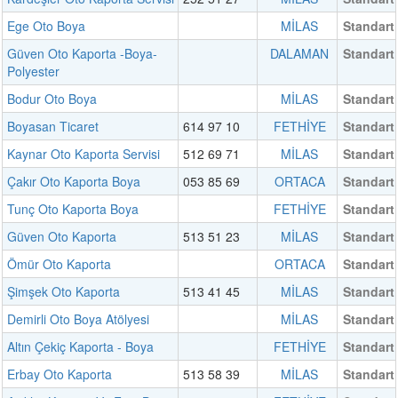
Ege Oto Boya
MİLAS
Standart
Güven Oto Kaporta -Boya-
DALAMAN
Standart
Polyester
Bodur Oto Boya
MİLAS
Standart
Boyasan Ticaret
614 97 10
FETHİYE
Standart
Kaynar Oto Kaporta Servisi
512 69 71
MİLAS
Standart
Çakır Oto Kaporta Boya
053 85 69
ORTACA
Standart
Tunç Oto Kaporta Boya
FETHİYE
Standart
Güven Oto Kaporta
513 51 23
MİLAS
Standart
Ömür Oto Kaporta
ORTACA
Standart
Şimşek Oto Kaporta
513 41 45
MİLAS
Standart
Demirli Oto Boya Atölyesi
MİLAS
Standart
Altın Çekiç Kaporta - Boya
FETHİYE
Standart
Erbay Oto Kaporta
513 58 39
MİLAS
Standart