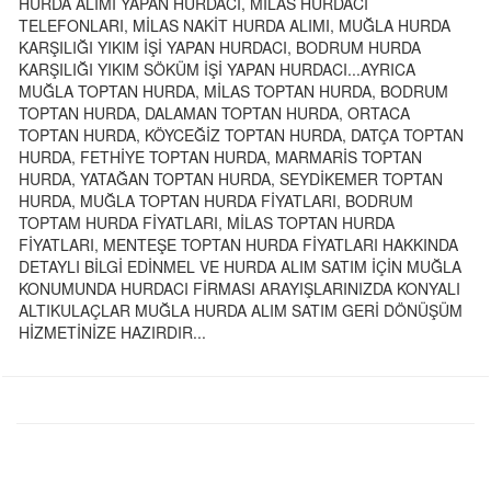
ALIMI, MUĞLA HURDA BAKIR, MUĞLA HURDA ALÜMİNYUM,
MUĞLA HURDA KAPLO, MUĞLA HURDA SARI, MUĞLA HURDA
PILASTIK, MUĞLA HURDA PILASTIK PVC BiDON, MUĞLA HER
ÇESiT HURDA OLARAKTA ÇEŞİTLERİMİZ BULUNMAKTADIR.
AYRICA MUĞLA DA HURDACILAR, MUĞLA HURDACI
TELEFONLARI, MUĞLA SEYYAR HURDACI, MUĞLA NAKİT
ALIM YAPAN HURDACI, MUĞLA DA HURDACILIK
FAALİYETLERİ, MUĞLA DA HURDACI FİRMALARI, MUĞLA
HURDA ALAN GERİ DÖNÜŞÜM FİRMALARI, MUĞLA BİNA
YIKIM İŞİ YAPAN HURDACI, MUGLA ÇIKMA KAPI PENCERE
ALAN HURDACI, MUĞLA PEŞİN HURDA ALIMI YAPAN
HURDACI, BODRUM HURDACI TELEFONLARI, BODRUM NAKİT
HURDA ALIMI YAPAN HURDACI, MİLAS HURDACI
TELEFONLARI, MİLAS NAKİT HURDA ALIMI, MUĞLA HURDA
KARŞILIĞI YIKIM İŞİ YAPAN HURDACI, BODRUM HURDA
KARŞILIĞI YIKIM SÖKÜM İŞİ YAPAN HURDACI...AYRICA
MUĞLA TOPTAN HURDA, MİLAS TOPTAN HURDA, BODRUM
TOPTAN HURDA, DALAMAN TOPTAN HURDA, ORTACA
TOPTAN HURDA, KÖYCEĞİZ TOPTAN HURDA, DATÇA TOPTAN
HURDA, FETHİYE TOPTAN HURDA, MARMARİS TOPTAN
HURDA, YATAĞAN TOPTAN HURDA, SEYDİKEMER TOPTAN
HURDA, MUĞLA TOPTAN HURDA FİYATLARI, BODRUM
TOPTAM HURDA FİYATLARI, MİLAS TOPTAN HURDA