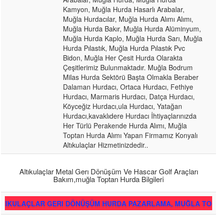
Kamyon, Muğla Hurda Hasarlı Arabalar,
Muğla Hurdacılar, Muğla Hurda Alımı Alımı,
Muğla Hurda Bakır, Muğla Hurda Alüminyum,
Muğla Hurda Kaplo, Muğla Hurda Sarı, Muğla
Hurda Pılastık, Muğla Hurda Pılastık Pvc
Bidon, Muğla Her Çesit Hurda Olarakta
Çeşitlerimiz Bulunmaktadır. Muğla Bodrum
Milas Hurda Sektörü Başta Olmakla Beraber
Dalaman Hurdacı, Ortaca Hurdacı, Fethiye
Hurdacı, Marmaris Hurdacı, Datça Hurdacı,
Köyceğiz Hurdacı,ula Hurdacı, Yatağan
Hurdacı,kavaklıdere Hurdacı İhtiyaçlarınızda
Her Türlü Perakende Hurda Alımı, Muğla
Toptan Hurda Alımı Yapan Firmamız Konyalı
Altıkulaçlar Hizmetinizdedir..
Altıkulaçlar Metal Gerı Dönüşüm Ve Hascar Golf Araçları
Bakım,muğla Toptan Hurda Bilgileri
LAR GERI DÖNÜŞÜM HURDA PAZARLAMA, MUĞLA TOPTAN HUR