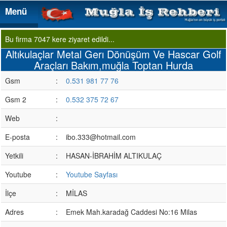
Menü
Menü
Bu firma 7047 kere ziyaret edildi...
Altıkulaçlar Metal Gerı Dönüşüm Ve Hascar Golf
Araçları Bakım,muğla Toptan Hurda
Gsm
:
0.531 981 77 76
Gsm 2
:
0.532 375 72 67
Web
:
E-posta
:
ibo.333@hotmail.com
Yetkili
:
HASAN-İBRAHİM ALTIKULAÇ
Youtube
:
Youtube Sayfası
İlçe
:
MİLAS
Adres
:
Emek Mah.karadağ Caddesi No:16 Milas