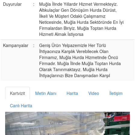
Duyurular
:
Muğla İlinde Yıllardır Hizmet Vermekteyiz.
Altıkulaçlar Gerı Dönüşüm Hurda Dürüst,
İlkeli Ve Müşteri Odaklı Çalışmamız
Neticesinde, Muğla Hurda Sektöründe En İyi
Firmalardan Biriyiz. Muğla Toptan Hurda
Hizmeti Almak İstiyorsa
Kampanyalar
:
Geniş Ürün Yelpazemizle Her Türlü
İhtiyacınıza Karşılık Verebilecek Olan
Firmamız, Muğla Hurda Hizmetinde Öncü
Firmadır. Muğla İlinde Muğla Toptan Hurda
Olarak Tanınmaktayız. Muğla Hurda
İhtiyaçlarınızı Bize Danışmadan Karşıl
Kartvizit
Metin Alanı
Harita
Video
İletişim
Canlı Harita
Previous
Next