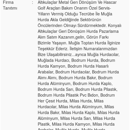
Firma
:
Altıkulaçlar Metal Gerı Dönüşüm Ve Hascar
Tanıtımı
Golf Araçları Bakım Onarım Özel Servis-
Yılların Vermiş Olduğu Tecrübe İle Muğla
Hurda Akla Geldiğinde Sektörünün
Öncülerinden Olmayı Sürdürmektedir. Konyalı
Altıkulaçlar Geri Dönüşüm Hurda Pazarlama
Alım Satım Kazanım,gelin, Görün Farkı
Bizimle Yaşayın. Muğla Toptan Hurda İlginize
Teşekkür Ederiz. İletişim Numaralarımızdan
Bize Ulaşabilirsiniz...ayrıca Muğla Hurdacılar,
Muğlada Hurdacı, Bodrum Hurda, Bodrum
Hurda Kamyon, Bodrum Hurda Hasarlı
Arabalar, Bodrum Hurdacılar, Bodrum Hurda
Alımı Alımı, Bodrum Hurda Bakır, Bodrum
Hurda Alüminyum, Bodrum Hurda Kaplo,
Bodrum Hurda Sarı, Bodrum Hurda Pilastık,
Bodrum Hurda Pilastık Pvc Bıdon, Bodrum
Her Çesıt Hurda, Milas Hurda, Milas
Hurdacılar, Milas Hurda Alüminyum, Milas
Hurda Bakır, Mılas Hurda Kaplo, Mılas Hurda
Alüminyum, Milas Hurda Sarı, Milas Hurda
Plastik, Milas Hurda Kamyon, Milas Hurda
Arabalar, Muğla Hurda, Muğla Hurda